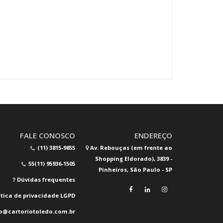
FALE CONOSCO
ENDEREÇO
(11) 3815-9855
Av. Rebouças (em frente ao
Shopping Eldorado), 3839 -
55(11) 95936-1505
Pinheiros, São Paulo - SP
Dúvidas frequentes
ítica de privacidade LGPD
o@cartoriotoledo.com.br