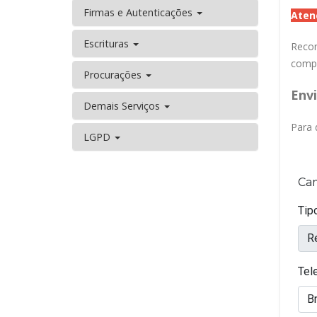
Firmas e Autenticações
Aten
Escrituras
Recon
compr
Procurações
Envi
Demais Serviços
Para 
LGPD